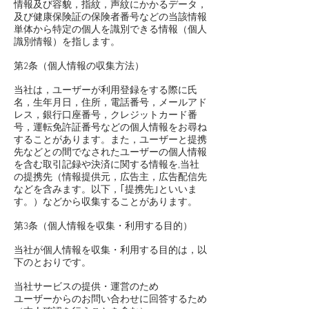
情報及び容貌，指紋，声紋にかかるデータ，
及び健康保険証の保険者番号などの当該情報
単体から特定の個人を識別できる情報（個人
識別情報）を指します。
第2条（個人情報の収集方法）
当社は，ユーザーが利用登録をする際に氏
名，生年月日，住所，電話番号，メールアド
レス，銀行口座番号，クレジットカード番
号，運転免許証番号などの個人情報をお尋ね
することがあります。また，ユーザーと提携
先などとの間でなされたユーザーの個人情報
を含む取引記録や決済に関する情報を,当社
の提携先（情報提供元，広告主，広告配信先
などを含みます。以下，｢提携先｣といいま
す。）などから収集することがあります。
第3条（個人情報を収集・利用する目的）
当社が個人情報を収集・利用する目的は，以
下のとおりです。
当社サービスの提供・運営のため
ユーザーからのお問い合わせに回答するため