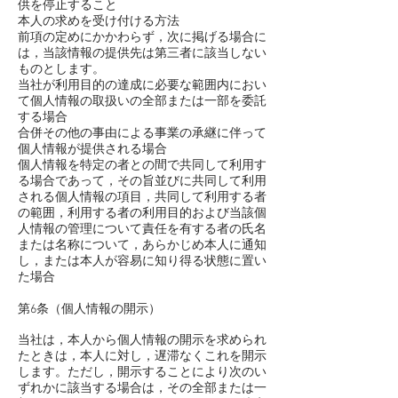
供を停止すること
本人の求めを受け付ける方法
前項の定めにかかわらず，次に掲げる場合に
は，当該情報の提供先は第三者に該当しない
ものとします。
当社が利用目的の達成に必要な範囲内におい
て個人情報の取扱いの全部または一部を委託
する場合
合併その他の事由による事業の承継に伴って
個人情報が提供される場合
個人情報を特定の者との間で共同して利用す
る場合であって，その旨並びに共同して利用
される個人情報の項目，共同して利用する者
の範囲，利用する者の利用目的および当該個
人情報の管理について責任を有する者の氏名
または名称について，あらかじめ本人に通知
し，または本人が容易に知り得る状態に置い
た場合
第6条（個人情報の開示）
当社は，本人から個人情報の開示を求められ
たときは，本人に対し，遅滞なくこれを開示
します。ただし，開示することにより次のい
ずれかに該当する場合は，その全部または一