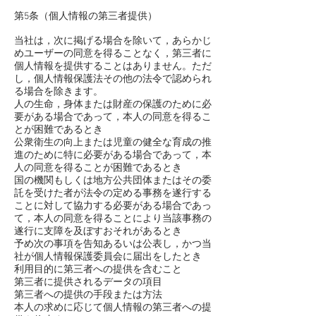
第5条（個人情報の第三者提供）
当社は，次に掲げる場合を除いて，あらかじ
めユーザーの同意を得ることなく，第三者に
個人情報を提供することはありません。ただ
し，個人情報保護法その他の法令で認められ
る場合を除きます。
人の生命，身体または財産の保護のために必
要がある場合であって，本人の同意を得るこ
とが困難であるとき
公衆衛生の向上または児童の健全な育成の推
進のために特に必要がある場合であって，本
人の同意を得ることが困難であるとき
国の機関もしくは地方公共団体またはその委
託を受けた者が法令の定める事務を遂行する
ことに対して協力する必要がある場合であっ
て，本人の同意を得ることにより当該事務の
遂行に支障を及ぼすおそれがあるとき
予め次の事項を告知あるいは公表し，かつ当
社が個人情報保護委員会に届出をしたとき
利用目的に第三者への提供を含むこと
第三者に提供されるデータの項目
第三者への提供の手段または方法
本人の求めに応じて個人情報の第三者への提