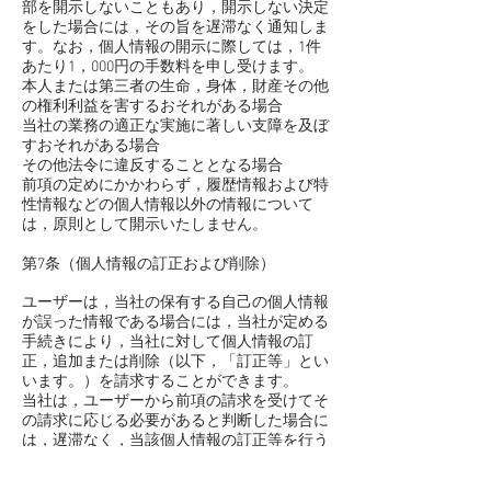
部を開示しないこともあり，開示しない決定
をした場合には，その旨を遅滞なく通知しま
す。なお，個人情報の開示に際しては，1件
あたり1，000円の手数料を申し受けます。
本人または第三者の生命，身体，財産その他
の権利利益を害するおそれがある場合
当社の業務の適正な実施に著しい支障を及ぼ
すおそれがある場合
その他法令に違反することとなる場合
前項の定めにかかわらず，履歴情報および特
性情報などの個人情報以外の情報について
は，原則として開示いたしません。
第7条（個人情報の訂正および削除）
ユーザーは，当社の保有する自己の個人情報
が誤った情報である場合には，当社が定める
手続きにより，当社に対して個人情報の訂
正，追加または削除（以下，「訂正等」とい
います。）を請求することができます。
当社は，ユーザーから前項の請求を受けてそ
の請求に応じる必要があると判断した場合に
は，遅滞なく，当該個人情報の訂正等を行う
ものとします。
当社は，前項の規定に基づき訂正等を行った