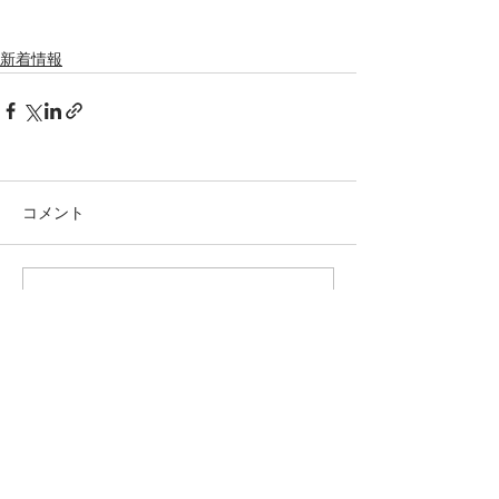
新着情報
コメント
コメントを追加…
telyouinfo@gmail.com
© 2018 by "tel you". all rights reserved.
Tel:
090-8431-3707